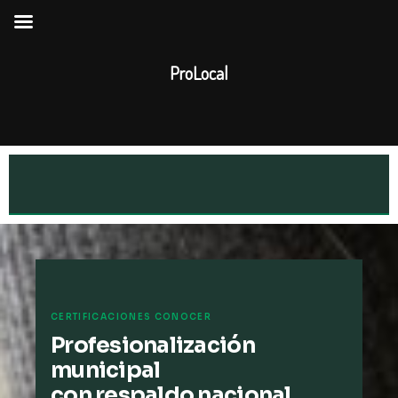
Ir
al
contenido
ProLocal
CERTIFICACIONES CONOCER
Profesionalización
municipal
con respaldo nacional