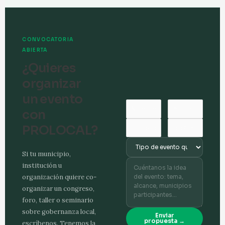
CONVOCATORIA
ABIERTA
¿Quieres
organizar
un evento
con
PROLOCAL?
Si tu municipio,
institución u
organización quiere co-
organizar un congreso,
foro, taller o seminario
sobre gobernanza local,
Enviar
propuesta →
escríbenos. Tenemos la