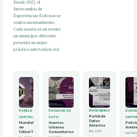
Desde 2022, el
Intercambio de
Experiencias Exitosas se
realiza mensualmente.
Cada sesión es un evento:
un municipio diferente
presenta su mejor
práctica ante toda la red.
PUEBLA
PACHUCA DE
MONTERREY
DURA
Portal de
CAPITAL
SOTO
CAPIT
Datos
Mundial
Huertos
Policí
Abiertos
de
Urbanos
Ambie
Nov 2022
Fútbol 7
Comunitarios
Jul 2022