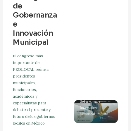
de
Gobernanza
e
Innovación
Municipal
El congreso más
importante de
PROLOCAL reúne a
presidentes
municipales,
CONGRESO
funcionarios,
PROLOCAL
académicos y
Gobernanza e
especialistas para
Innovación
debatir el presente y
Municipal · México
futuro de los gobiernos
locales en México.