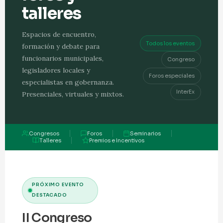
talleres
Espacios de encuentro,
Todos los eventos
formación y debate para
funcionarios municipales,
Congreso
legisladores locales y
Foros especiales
especialistas en gobernanza.
InterEx
Presenciales, virtuales y mixtos.
Congresos
Foros
Seminarios
Talleres
Premios e Incentivos
PRÓXIMO EVENTO
DESTACADO
II Congreso