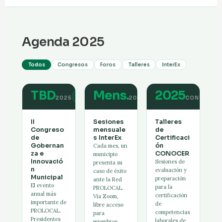
Agenda 2025
Todos
Congresos
Foros
Talleres
InterEx
TBD
Mens.
2025
CONGRESO
INTEREX
2025
2025
CONTINUO
II
Sesiones
Talleres
Congreso
mensuale
de
de
s InterEx
Certificaci
Gobernan
ón
Cada mes, un
za e
CONOCER
municipio
Innovació
Sesiones de
presenta su
n
evaluación y
caso de éxito
Municipal
preparación
ante la Red
El evento
para la
PROLOCAL.
anual más
certificación
Vía Zoom,
importante de
de
libre acceso
PROLOCAL.
competencias
para
Presidentes
laborales de
miembros.