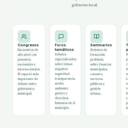
gobierno local.
Congresos
Foros
Seminarios
T
temáticos
p
Encuentros de
Sesiones de
Debates
S
alto nivel con
formación
especializados
p
ponentes
profunda
sobre temas
c
nacionales e
sobre finanzas
urgentes:
m
internacionales.
municipales,
seguridad,
a
El espacio más
catastro,
transparencia,
L
importante de
servicios
medio
a
debate sobre
públicos y
ambiente,
v
gobernanza
gestión
género y
h
municipal.
urbana.
derechos
c
humanos en el
p
municipio.
i