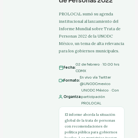
de Personas 2022
PROLOCAL sumó su agenda
institucional al lanzamiento del
Informe Mundial sobre Trata de
Personas 2022 de la UNODC
México, un tema de alta relevancia
para los gobiernos municipales.
02 de febrero · 10:00 hrs
Fecha:
CDMX
En vivo vía Twitter
Formato:
@UNODCmexico
UNODC México · Con
Organiza:
participación
PROLOCAL
El informe aborda la situación
global de la trata de personas
con recomendaciones de
política pública para gobiernos
locales. Los municipios juegan