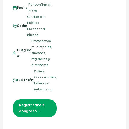
Por confirmar ·
Fecha:
2025
Ciudad de
México ·
Sede:
Modalidad
híbrida
Presidentes
municipales,
Dirigido
síndicos,
a:
regidores y
directores
2 días ·
Conferencias,
Duración:
talleres y
networking
Registrarme al
congreso →