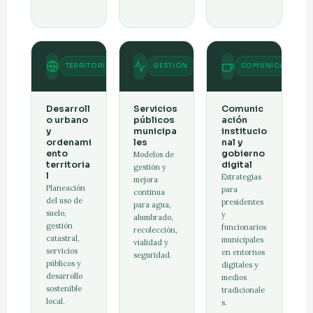
TERRITORIO
GESTIÓN
COMUNICACIÓN
Desarroll
Servicios
Comunic
o urbano
públicos
ación
y
municipa
institucio
ordenami
les
nal y
ento
gobierno
Modelos de
territoria
digital
gestión y
l
Estrategias
mejora
Planeación
para
continua
del uso de
presidentes
para agua,
suelo,
y
alumbrado,
gestión
funcionarios
recolección,
catastral,
municipales
vialidad y
servicios
en entornos
seguridad.
públicos y
digitales y
desarrollo
medios
sostenible
tradicionale
local.
s.