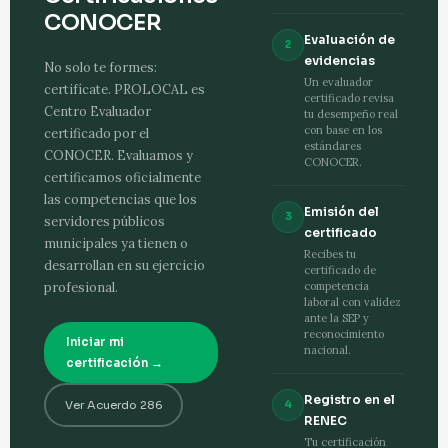
CONOCER
Evaluación de
2
evidencias
No solo te formes:
Un evaluador
certifícate. PROLOCAL es
certificado revisa
Centro Evaluador
tu desempeño real
con base en los
certificado por el
estándares
CONOCER. Evaluamos y
CONOCER.
certificamos oficialmente
las competencias que los
Emisión del
3
servidores públicos
certificado
municipales ya tienen o
Recibes tu
desarrollan en su ejercicio
certificado de
competencia
profesional.
laboral con validez
ante la SEP y
reconocimiento
Iniciar mi
nacional.
certificación →
Registro en el
Ver Acuerdo 286
4
RENEC
Tu certificación