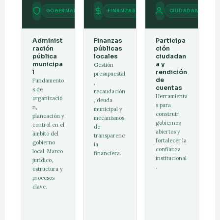
GOBERNANZA
FINANZAS
CIUDADANÍA
Administ
Finanzas
Participa
ración
públicas
ción
pública
locales
ciudadan
municipa
a y
Gestión
l
rendición
presupuestal
de
Fundamento
,
cuentas
s de
recaudación
Herramienta
organizació
, deuda
s para
n,
municipal y
construir
planeación y
mecanismos
gobiernos
control en el
de
abiertos y
ámbito del
transparenc
fortalecer la
gobierno
ia
confianza
local. Marco
financiera.
institucional
jurídico,
.
estructura y
procesos
clave.