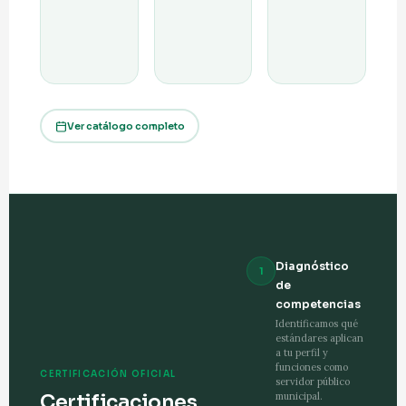
Ver catálogo completo
Diagnóstico
1
de
competencias
Identificamos qué
estándares aplican
a tu perfil y
funciones como
CERTIFICACIÓN OFICIAL
servidor público
Certificaciones
municipal.