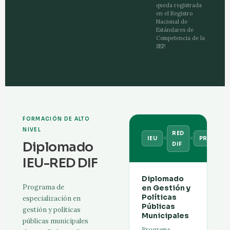
queda registrada
en el Registro
Nacional de
Estándares de
Competencia de la
SEP.
FORMACIÓN DE ALTO
NIVEL
RED
×
×
IEU
PROLOCA
Diplomado
DIF
IEU-RED DIF
Diplomado
Programa de
en Gestión y
Políticas
especialización en
Públicas
gestión y políticas
Municipales
públicas municipales
Programa