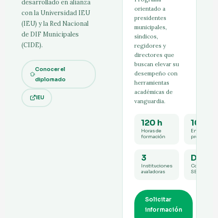
desarrollado en alianza
orientado a
con la Universidad IEU
presidentes
(IEU) y la Red Nacional
municipales,
de DIF Municipales
síndicos,
(CIDE).
regidores y
directores que
buscan elevar su
Conocer el
desempeño con
diplomado
herramientas
académicas de
IEU
vanguardia.
120 h
100%
Horas de
En línea y
formación
presencial
3
DC-3
Instituciones
Constancia
avaladoras
SEP
Solicitar
información