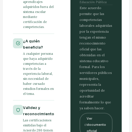
aprendizajes
Educación Pública
adquiridos fuera del
Este acuerdo
sistema escolar
permite que las
mediante
competencias
certificación de
laborales adquiridas
competencias.
por la experiencia
tengan el mismo
¿A quién
reconocimiento
beneficia?
oficial que las
A cualquier persona
obtenidas en el
que haya adquirido
sistema educativo
competencias a
formal. Para los
través de la
servidores públicos
experiencia laboral,
municipales,
sin necesidad de
haber cursado
representa la
estudios formales en
oportunidad de
el tema.
acreditar
formalmente lo que
Validez y
ya saben hacer.
reconocimiento
Ver
Las certificaciones
documento
emitidas bajo el
Acuerdo 286 tienen
oficial