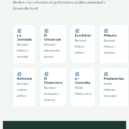
Medios con cobertura en gobernanza, política municipal y
desarrollo local
📰
📰
📰
📰
La
El
Excélsior
Milenio
Jornada
Universal
Nacional ·
Nacional ·
Nacional ·
Nacional ·
Política
Política y
Política y
Información
pública
negocios
sociedad
general
📰
📰
📰
📰
Reforma
El
e-
Poblanerías
Financiero
Consulta
Nacional ·
Puebla ·
Nacional ·
Puebla ·
Análisis
Gobierno
Economía y
Política local
político
municipal
finanzas