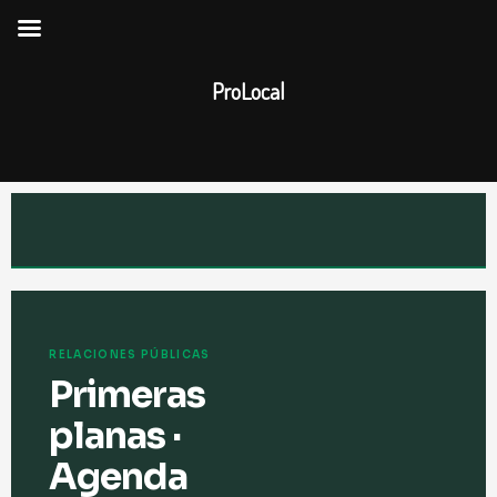
Ir
al
contenido
ProLocal
RELACIONES PÚBLICAS
Primeras
planas ·
Agenda