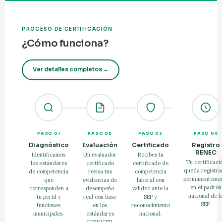
PROCESO DE CERTIFICACIÓN
¿Cómo funciona?
Ver detalles completos →
PASO 01
PASO 02
PASO 03
PASO 04
Diagnóstico
Evaluación
Certificado
Registro
RENEC
Identificamos
Un evaluador
Recibes tu
Tu certificaci
los estándares
certificado
certificado de
queda registr
de competencia
revisa tus
competencia
permanenteme
que
evidencias de
laboral con
en el padrón
corresponden a
desempeño
validez ante la
nacional de l
tu perfil y
real con base
SEP y
SEP.
funciones
en los
reconocimiento
municipales.
estándares
nacional.