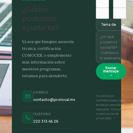
¿Cómo
podemos
ayudarte?
Ya sea que busques asesoría
técnica, certificación
CONOCER, o simplemente
más información sobre
Enviar
nuestros programas,
mensaje
→
estamos para atenderte.
CORREO
Tus datos son
contacto@prolocal.mx
confidenciales y solo
se usarán para darte
respuesta. Consulta
nuestro aviso de
TELÉFONO
privacidad.
222 313 46 26