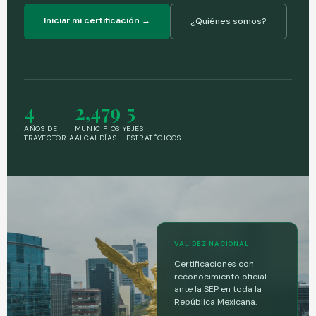
Iniciar mi certificación →
¿Quiénes somos?
4
2,479
5
AÑOS DE
MUNICIPIOS Y
EJES
TRAYECTORIA
ALCALDÍAS
ESTRATÉGICOS
Q
U
I
É
VALIDEZ NACIONAL
N
Certificaciones con
E
reconocimiento oficial
S
ante la SEP en toda la
S
República Mexicana.
O