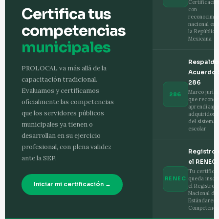
Certificacio
Certifica tus
con
reconocimie
nacional en 
competencias
la República
Mexicana
municipales
Respaldo
PROLOCAL va más allá de la
Acuerdo 
capacitación tradicional.
286
Evaluamos y certificamos
Marco juríd
286
que reconoc
oficialmente las competencias
aprendizaje
que los servidores públicos
adquiridos 
del sistema
municipales ya tienen o
escolar
desarrollan en su ejercicio
profesional, con plena validez
Registro 
ante la SEP.
el RENEC
Tu certifica
queda inscri
RENEC
Iniciar mi certificación →
el Registro
Nacional de
Estándares 
Competenci