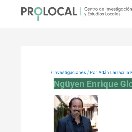
Ir
Navegación
al
de
contenido
entradas
/
Investigaciones
/ Por
Adán Larracilla
Ngüyen Enrique Gl