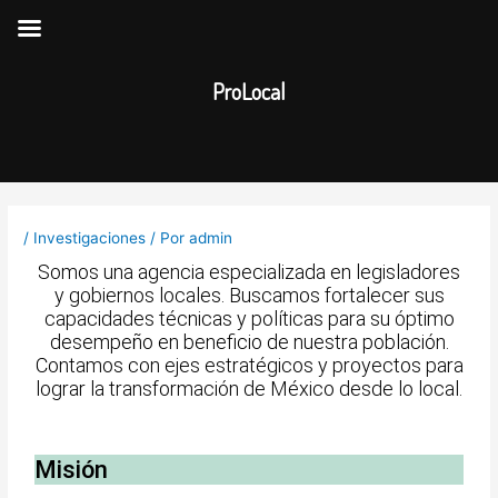
Ir
al
contenido
ProLocal
Navegación
de
/
Investigaciones
/ Por
admin
entradas
Somos una agencia especializada en legisladores
y gobiernos locales. Buscamos fortalecer sus
capacidades técnicas y políticas para su óptimo
desempeño en beneficio de nuestra población.
Contamos con ejes estratégicos y proyectos para
lograr la transformación de México desde lo local.
Misión